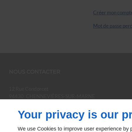
Créer mon compte
Mot de passe per
NOUS CONTACTER
12 Rue Condorcet
94430
CHENNEVIÈRES-SUR-MARNE
09 70 35 23 97
Your privacy is our pr
EN SAVOIR PLUS
We use Cookies to improve user experience by pe