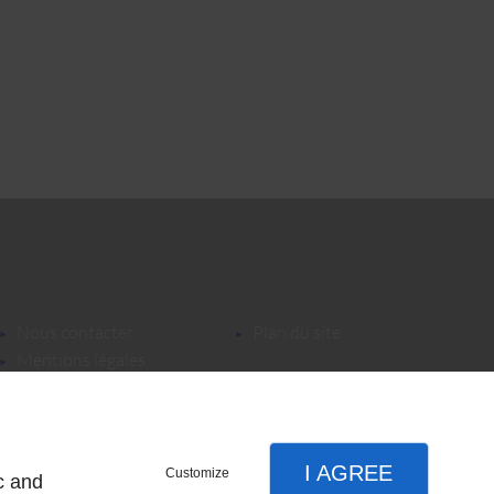
nous contacter
plan du site
mentions légales
I AGREE
Customize
c and