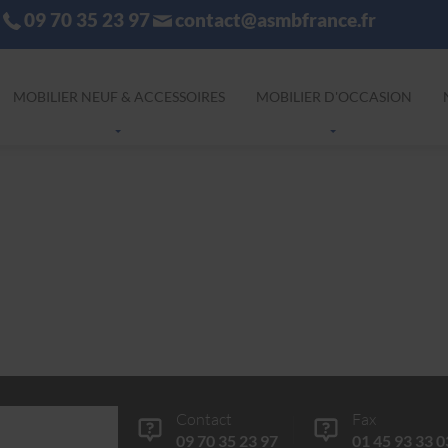
09 70 35 23 97
contact@asmbfrance.fr
MOBILIER NEUF & ACCESSOIRES
MOBILIER D'OCCASION
Contact
Fax
09 70 35 23 97
01 45 93 33 0