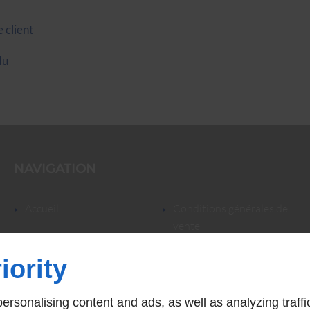
 client
du
NAVIGATION
accueil
conditions générales de
vente
iority
NOS CATÉGORIES
rsonalising content and ads, as well as analyzing traffi