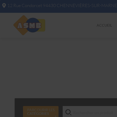
12 Rue Condorcet
94430
CHENNEVIÈRES-SUR-MARNE
ACCUEIL
PARCOURIR LES
CATÉGORIES