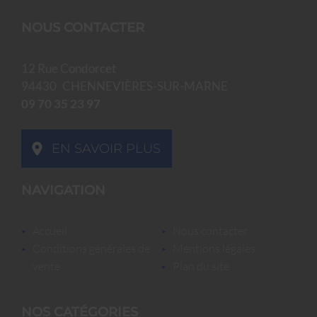
NOUS CONTACTER
12 Rue Condorcet
94430
CHENNEVIÈRES-SUR-MARNE
09 70 35 23 97
EN SAVOIR PLUS
NAVIGATION
accueil
nous contacter
conditions générales de
mentions légales
vente
plan du site
NOS CATÉGORIES