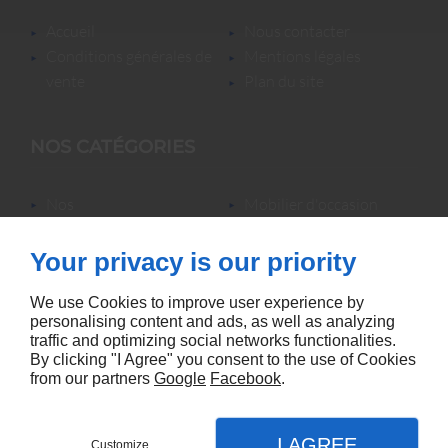
accueil
nous contacter
conditions générales de
mentions légales
vente
plan du site
NOS CATÉGORIES
nos
mobilier d'occasion
locations/luminaires/lampes
nos locations
de bureau
nos promotions
Your privacy is our priority
mobilier neuf &
accessoires
We use Cookies to improve user experience by
personalising content and ads, as well as analyzing
traffic and optimizing social networks functionalities.
By clicking "I Agree" you consent to the use of Cookies
from our partners
Google
Facebook
.
Agence référencement Linkeo
I AGREE
Customize