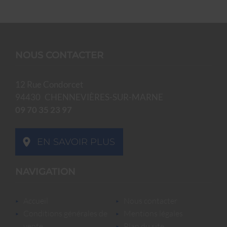
NOUS CONTACTER
12 Rue Condorcet
94430
CHENNEVIÈRES-SUR-MARNE
09 70 35 23 97
EN SAVOIR PLUS
NAVIGATION
accueil
nous contacter
conditions générales de
mentions légales
vente
plan du site