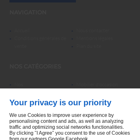
NAVIGATION
accueil
nous contacter
conditions générales de
mentions légales
vente
plan du site
NOS CATÉGORIES
nos
mobilier d'occasion
locations/luminaires/lampes
nos locations
de bureau
nos promotions
Your privacy is our priority
mobilier neuf &
accessoires
We use Cookies to improve user experience by
personalising content and ads, as well as analyzing
traffic and optimizing social networks functionalities.
By clicking "I Agree" you consent to the use of Cookies
from our partners
Google
Facebook
.