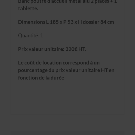
Banc poutre d'accueil métal alu 2 places + 1
tablette.
Dimensions L 185 x P 53 x H dossier 84 cm
Quantité: 1
Prix valeur unitaire: 320€ HT.
Le coût de location correspond à un
pourcentage du prix valeur unitaire HT en
fonction de la durée