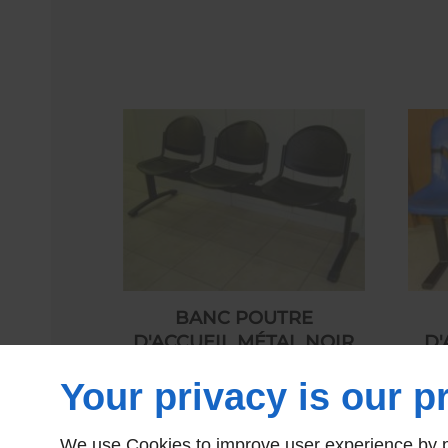
BANC POUTRE
D'ACCUEIL MÉTAL NOIR
D'
280,00 € HT
Your privacy is our pr
We use Cookies to improve user experience by pe