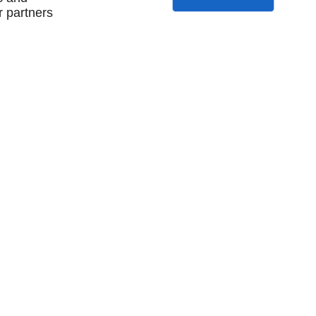
r partners
nous contacter
plan du site
mentions légales
ccessoires
nos locations
on
nos promotions