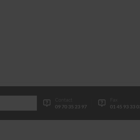
Contact
Fax
09 70 35 23 97
01 45 93 33 0