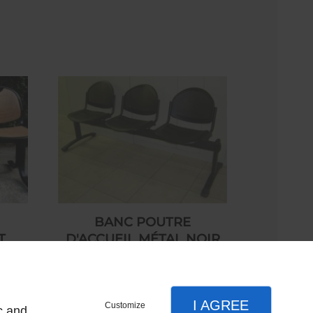
BANC POUTRE
T
D'ACCUEIL MÉTAL NOIR
280,00 € HT
I AGREE
Customize
c and