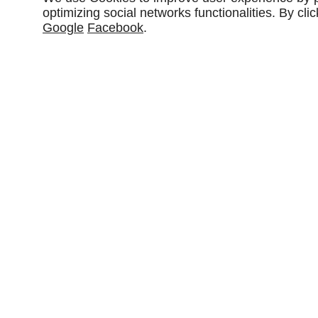
optimizing social networks functionalities. By cl
Google
Facebook
.
NOUS CONTACTER
12 Rue Condorcet
94430
CHENNEVIÈRES-SUR-MARNE
09 70 35 23 97
EN SAVOIR PLUS