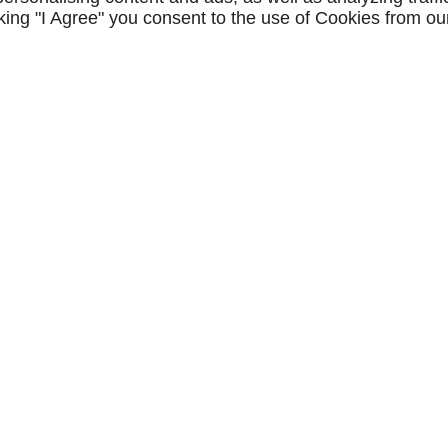
icking "I Agree" you consent to the use of Cookies from ou
NAVIGATION
accueil
conditions générales de
vente
NOS CATÉGORIES
nos locations/luminaires/lampes de
mobilier neuf & a
bureau
mobilier d'occasi