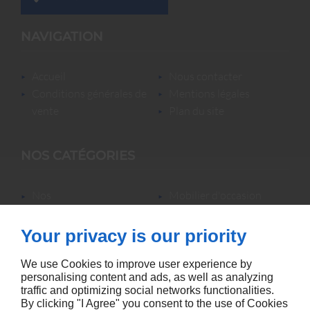
NAVIGATION
accueil
nous contacter
conditions générales de
mentions légales
vente
plan du site
NOS CATÉGORIES
nos
mobilier d'occasion
locations/luminaires/lampes
nos locations
de bureau
nos promotions
Your privacy is our priority
mobilier neuf &
accessoires
We use Cookies to improve user experience by
personalising content and ads, as well as analyzing
traffic and optimizing social networks functionalities.
By clicking "I Agree" you consent to the use of Cookies