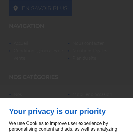
EN SAVOIR PLUS
NAVIGATION
accueil
nous contacter
conditions générales de
mentions légales
vente
plan du site
NOS CATÉGORIES
nos
mobilier d'occasion
locations/luminaires/lampes
nos locations
de bureau
nos promotions
Your privacy is our priority
mobilier neuf &
accessoires
We use Cookies to improve user experience by
personalising content and ads, as well as analyzing