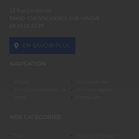
12 Rue Condorcet
94430
CHENNEVIÈRES-SUR-MARNE
09 70 35 23 97
EN SAVOIR PLUS
NAVIGATION
accueil
nous contacter
conditions générales de
mentions légales
vente
plan du site
NOS CATÉGORIES
nos
mobilier d'occasion