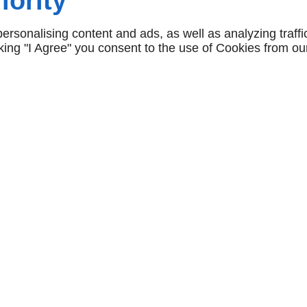
iority
2.750,00 € HT
490,00 € HT
rsonalising content and ads, as well as analyzing traffi
icking "I Agree" you consent to the use of Cookies from ou
NAVIGATION
accueil
conditions générales de
vente
NOS CATÉGORIES
nos locations/luminaires/lampes de
mobilier neuf & a
bureau
mobilier d'occasi