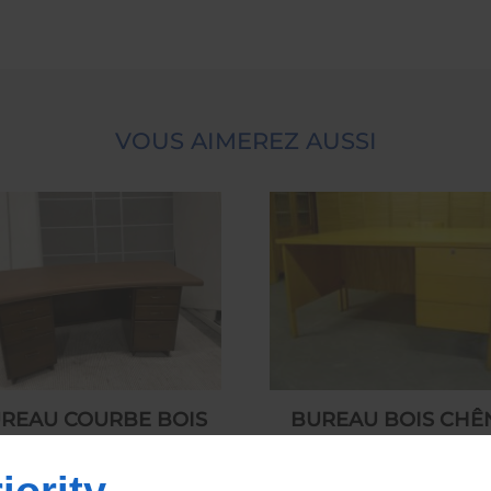
VOUS AIMEREZ AUSSI
REAU COURBE BOIS
BUREAU BOIS CHÊ
ESSUS CUIR BEIGE
CLAIR 1 CAISSON
1940/1950
SUSPENDU 1960/7