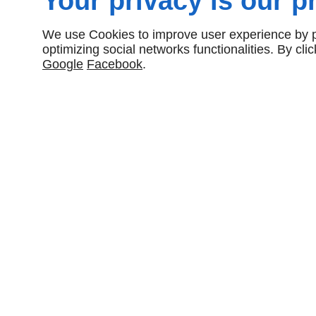
Your privacy is our pr
We use Cookies to improve user experience by pe
optimizing social networks functionalities. By cl
Google
Facebook
.
NOUS CONTACTER
12 Rue Condorcet
94430
CHENNEVIÈRES-SUR-MARNE
09 70 35 23 97
EN SAVOIR PLUS