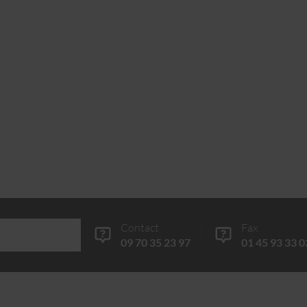
Contact
Fax
09 70 35 23 97
01 45 93 33 0