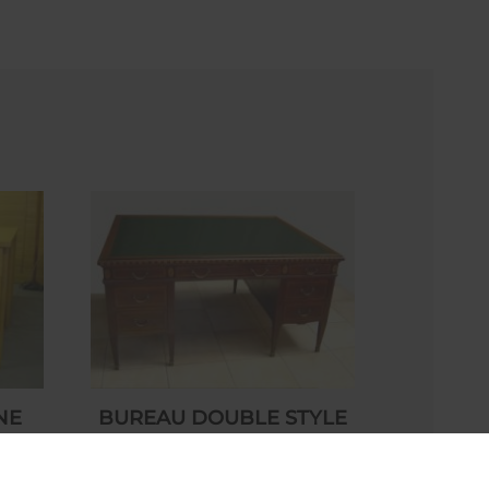
NE
BUREAU DOUBLE STYLE
ANGLAIS
0
2.290,00 € HT