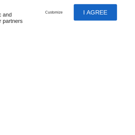
I AGREE
Customize
c and
r partners
nous contacter
plan du site
mentions légales
ccessoires
nos locations
on
nos promotions