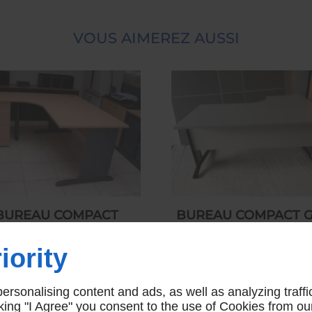
VOUS AIMEREZ AUSSI
BUREAU COMPACT
BUREAU COMPACT G
HÊTRE
160 PIEDS MÉTAL 
iority
229,00 € HT
295,00 € HT
rsonalising content and ads, as well as analyzing traffi
icking "I Agree" you consent to the use of Cookies from ou