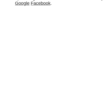
Google
Facebook
.
NOUS CONTACTER
12 Rue Condorcet
94430
CHENNEVIÈRES-SUR-MARNE
09 70 35 23 97
EN SAVOIR PLUS