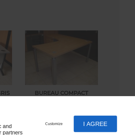
RIS
BUREAU COMPACT
L
POIRIER
360,00 € HT
I AGREE
Customize
c and
r partners