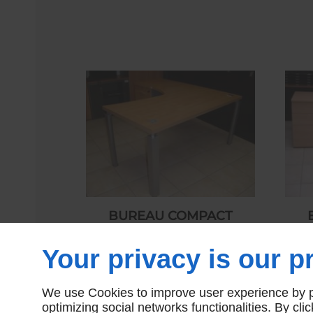
BUREAU COMPACT
POIRIER
Your privacy is our pr
360,00 € HT
We use Cookies to improve user experience by pe
optimizing social networks functionalities. By cl