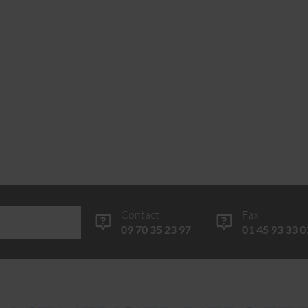
Contact
Fax
09 70 35 23 97
01 45 93 33 0