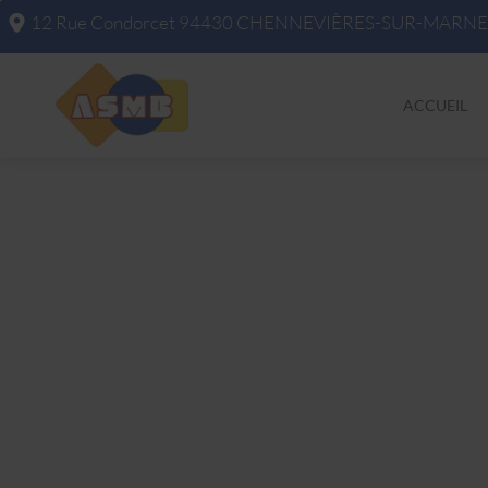
12 Rue Condorcet
94430
CHENNEVIÈRES-SUR-MARNE
ACCUEIL