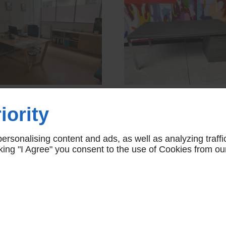
REAU LORCA SELLEX
BUREAU IPONTI
iority
CHÊNE CLAIR AVEC
STRUCTURE CHROME
RETOUR
VERRE ACIDÉ GRIS
CAISSON
rsonalising content and ads, as well as analyzing traffi
2.200,00 € HT
icking "I Agree" you consent to the use of Cookies from ou
2.200,00 € HT
2.890,00 € 