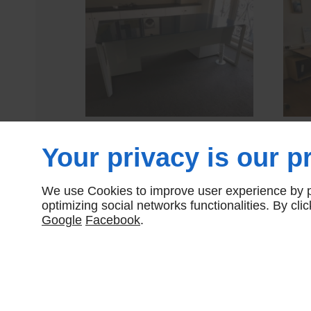
BUREAU DIRECTION
BU
Your privacy is our pr
CLEN VERRE TEINTÉ
890,00 € HT
We use Cookies to improve user experience by pe
optimizing social networks functionalities. By cl
Google
Facebook
.