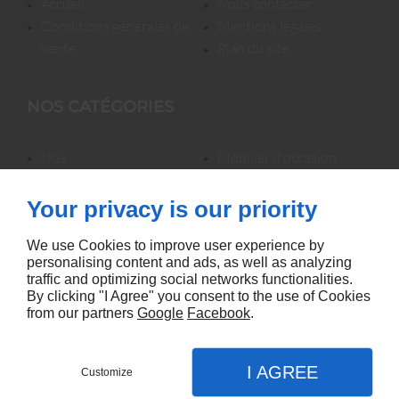
accueil
nous contacter
conditions générales de
mentions légales
vente
plan du site
NOS CATÉGORIES
nos
mobilier d'occasion
locations/luminaires/lampes
nos locations
de bureau
nos promotions
Your privacy is our priority
mobilier neuf &
accessoires
We use Cookies to improve user experience by
personalising content and ads, as well as analyzing
traffic and optimizing social networks functionalities.
By clicking "I Agree" you consent to the use of Cookies
from our partners
Google
Facebook
.
Agence référencement Linkeo
I AGREE
Customize