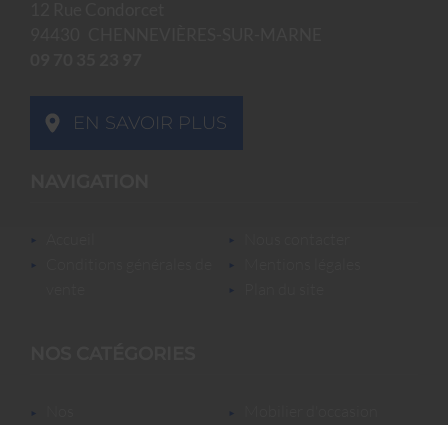
12 Rue Condorcet
94430
CHENNEVIÈRES-SUR-MARNE
09 70 35 23 97
EN SAVOIR PLUS
NAVIGATION
accueil
nous contacter
conditions générales de
mentions légales
vente
plan du site
NOS CATÉGORIES
nos
mobilier d'occasion
locations/luminaires/lampes
nos locations