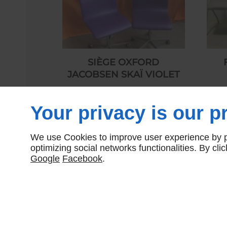
SIÈGE OXFORD
JACOBSEN SKAÏ VIOLET
650,00 € HT
Your privacy is our pr
We use Cookies to improve user experience by pe
optimizing social networks functionalities. By cl
Google
Facebook
.
NOUS CONTACTER
12 Rue Condorcet