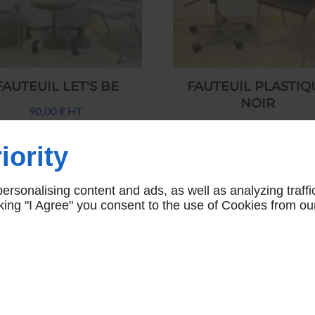
FAUTEUIL LET'S BE
FAUTEUIL PLASTIQ
NOIR
90,00 € HT
150,00 € HT
iority
rsonalising content and ads, as well as analyzing traffi
icking "I Agree" you consent to the use of Cookies from ou
NAVIGATION
accueil
conditions générales de