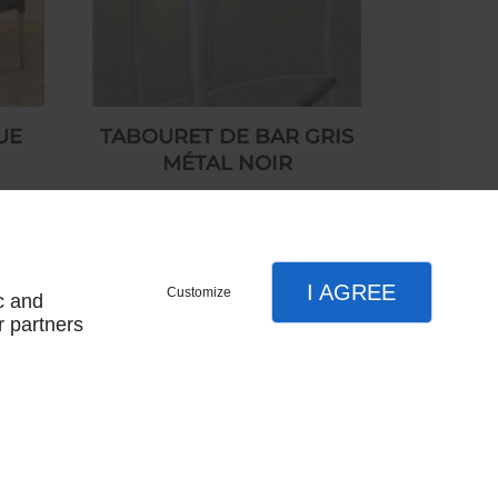
UE
TABOURET DE BAR GRIS
MÉTAL NOIR
90,00 € HT
I AGREE
Customize
c and
r partners
nous contacter
plan du site