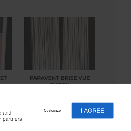
 ET
PARAVENT BRISE VUE
BATON
250,00 € HT
I AGREE
Customize
c and
r partners