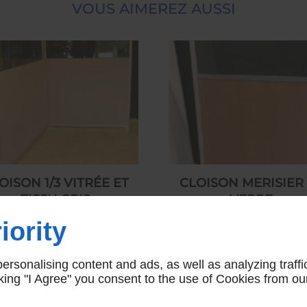
VOUS AIMEREZ AUSSI
OISON 1/3 VITRÉE ET
CLOISON MERISIER
TISSU GRIS
VERRE
250,00 € HT
250,00 € HT
iority
rsonalising content and ads, as well as analyzing traffi
icking "I Agree" you consent to the use of Cookies from ou