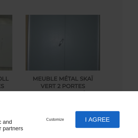
OLL
MEUBLE MÉTAL SKAÏ
ES
VERT 2 PORTES
BATTANTES 1950/60
270,00 € HT
I AGREE
Customize
c and
r partners