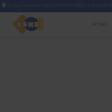
12 Rue Condorcet
94430
CHENNEVIÈRES-SUR-MARNE
ACCUEIL