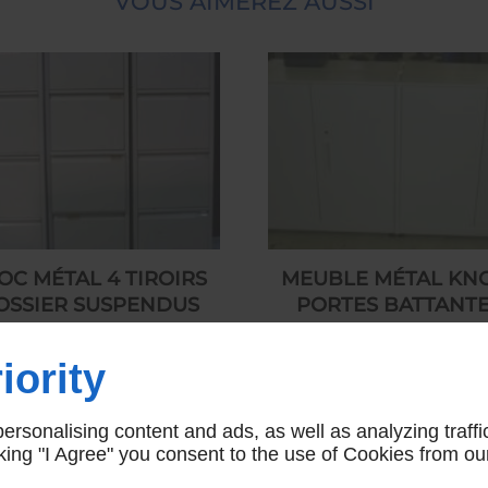
VOUS AIMEREZ AUSSI
OC MÉTAL 4 TIROIRS
MEUBLE MÉTAL KN
OSSIER SUSPENDUS
PORTES BATTANT
139,00 € HT
350,00 € HT
iority
rsonalising content and ads, as well as analyzing traffi
icking "I Agree" you consent to the use of Cookies from ou