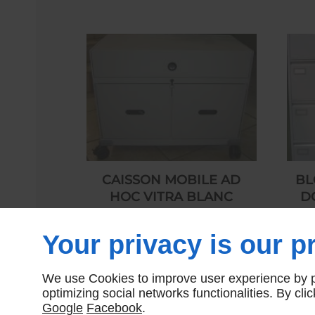
CAISSON MOBILE AD
BL
HOC VITRA BLANC
D
250,00 € HT
Your privacy is our pr
We use Cookies to improve user experience by pe
optimizing social networks functionalities. By cl
Google
Facebook
.