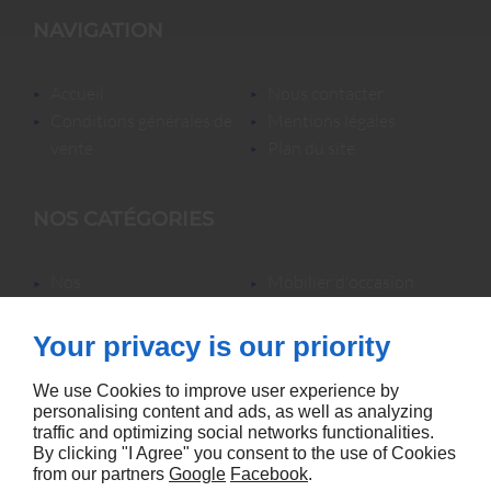
NAVIGATION
accueil
nous contacter
conditions générales de
mentions légales
vente
plan du site
NOS CATÉGORIES
nos
mobilier d'occasion
locations/luminaires/lampes
nos locations
de bureau
nos promotions
Your privacy is our priority
mobilier neuf &
accessoires
We use Cookies to improve user experience by
personalising content and ads, as well as analyzing
traffic and optimizing social networks functionalities.
By clicking "I Agree" you consent to the use of Cookies
from our partners
Google
Facebook
.