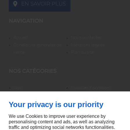
EN SAVOIR PLUS
NAVIGATION
accueil
nous contacter
conditions générales de
mentions légales
vente
plan du site
NOS CATÉGORIES
nos
mobilier d'occasion
locations/luminaires/lampes
nos locations
de bureau
nos promotions
Your privacy is our priority
mobilier neuf &
accessoires
We use Cookies to improve user experience by
personalising content and ads, as well as analyzing
traffic and optimizing social networks functionalities.