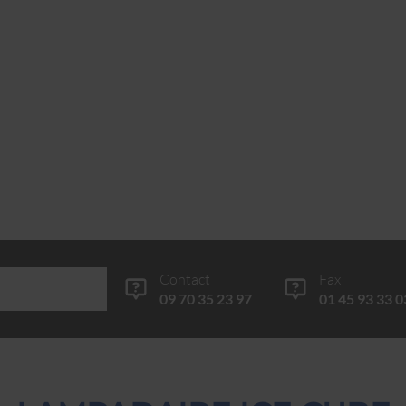
Contact
Fax
09 70 35 23 97
01 45 93 33 0