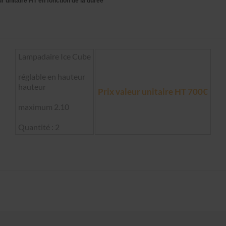
r unitaire HT en fonction de la durée
Lampadaire Ice Cube
réglable en hauteur
hauteur
Prix valeur unitaire HT 700€
maximum 2.10
Quantité : 2