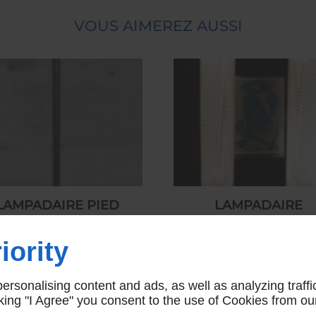
VOUS AIMEREZ AUSSI
LAMPADAIRE PIED
LAMPADAIRE
LAITON VINTAGE
CYLINDRIQUE BLA
iority
300,00 € HT
450,00 € HT
rsonalising content and ads, as well as analyzing traffi
icking "I Agree" you consent to the use of Cookies from ou