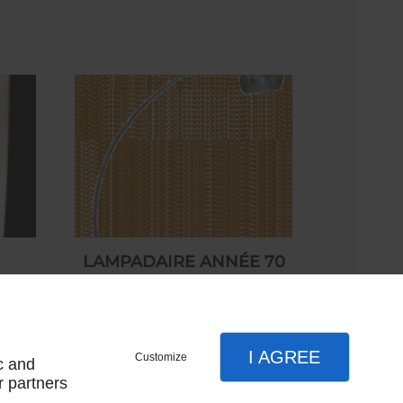
LAMPADAIRE ANNÉE 70
NC
350,00 € HT
I AGREE
Customize
c and
r partners