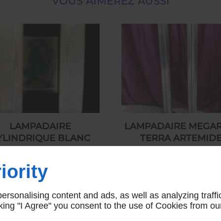
VOUS AIMEREZ AUSSI
LAMPADAIRE
LAMPADAIRE MEGA
YLINDRIQUE BLANC
TERRA ARTEMID
ALUMINIUM 1980
450,00 € HT
iority
550,00 € HT
rsonalising content and ads, as well as analyzing traffi
icking "I Agree" you consent to the use of Cookies from ou