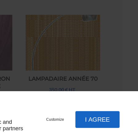
RON
LAMPADAIRE ANNÉE 70
E
350,00 € HT
I AGREE
Customize
c and
r partners