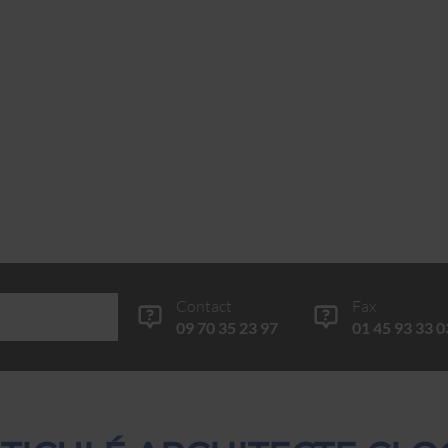
Contact
Fax
09 70 35 23 97
01 45 93 33 0