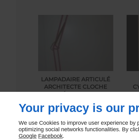
LAMPADAIRE ARTICULÉ
ARCHITECTE CLOCHE
C
MÉTAL ROSE
Your privacy is our pr
190,00 € HT
We use Cookies to improve user experience by pe
optimizing social networks functionalities. By cl
Google
Facebook
.