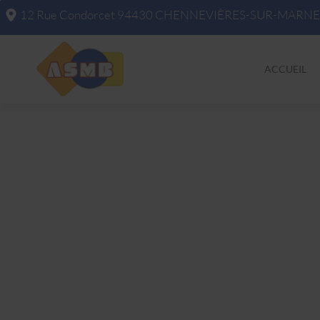
12 Rue Condorcet
94430
CHENNEVIÈRES-SUR-MARNE
ACCUEIL