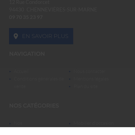
12 Rue Condorcet
94430
CHENNEVIÈRES-SUR-MARNE
09 70 35 23 97
EN SAVOIR PLUS
NAVIGATION
accueil
nous contacter
conditions générales de
mentions légales
vente
plan du site
NOS CATÉGORIES
nos
mobilier d'occasion
locations/luminaires/lampes
nos locations