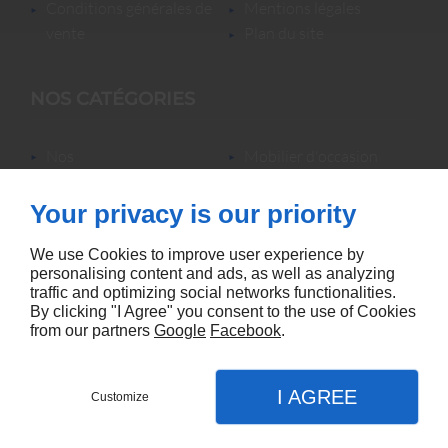
conditions générales de
mentions légales
vente
plan du site
NOS CATÉGORIES
nos
mobilier d'occasion
locations/luminaires/lampes
nos locations
de bureau
nos promotions
Your privacy is our priority
mobilier neuf &
accessoires
We use Cookies to improve user experience by
personalising content and ads, as well as analyzing
traffic and optimizing social networks functionalities.
By clicking "I Agree" you consent to the use of Cookies
from our partners
Google
Facebook
.
Agence référencement Linkeo
I AGREE
Customize