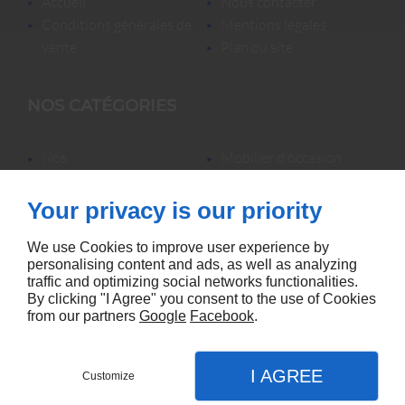
accueil
nous contacter
conditions générales de
mentions légales
vente
plan du site
NOS CATÉGORIES
nos
mobilier d'occasion
locations/luminaires/lampes
nos locations
de bureau
nos promotions
Your privacy is our priority
mobilier neuf &
accessoires
We use Cookies to improve user experience by
personalising content and ads, as well as analyzing
traffic and optimizing social networks functionalities.
By clicking "I Agree" you consent to the use of Cookies
from our partners
Google
Facebook
.
Agence référencement Linkeo
I AGREE
Customize