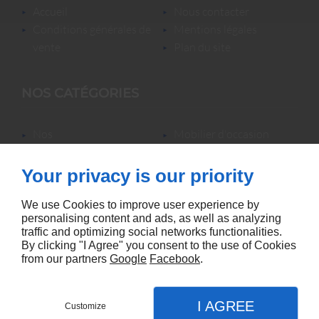
accueil
nous contacter
conditions générales de
mentions légales
vente
plan du site
NOS CATÉGORIES
nos
mobilier d'occasion
locations/luminaires/lampes
nos locations
de bureau
nos promotions
Your privacy is our priority
mobilier neuf &
accessoires
We use Cookies to improve user experience by
personalising content and ads, as well as analyzing
traffic and optimizing social networks functionalities.
By clicking "I Agree" you consent to the use of Cookies
from our partners
Google
Facebook
.
Agence référencement Linkeo
I AGREE
Customize