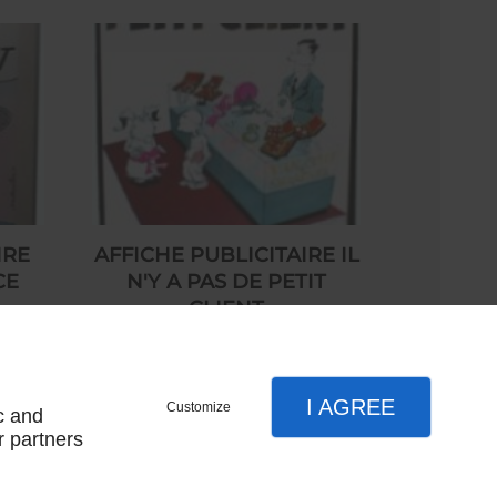
IRE
AFFICHE PUBLICITAIRE IL
CE
N'Y A PAS DE PETIT
CLIENT
90,00 € HT
I AGREE
Customize
c and
r partners