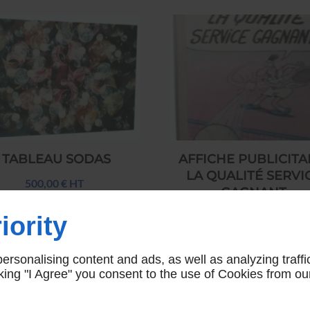
TABLEAU SODAS
AFFICHE PUBLICITA
LA QUALITÉ SERVI
500,00 € HT
GAGNANT
95,00 € HT
iority
rsonalising content and ads, as well as analyzing traffi
icking "I Agree" you consent to the use of Cookies from ou