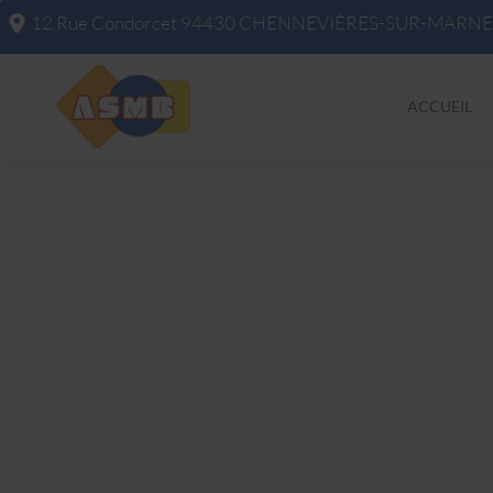
12 Rue Condorcet
94430
CHENNEVIÈRES-SUR-MARNE
ACCUEIL