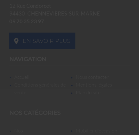
12 Rue Condorcet
94430
CHENNEVIÈRES-SUR-MARNE
09 70 35 23 97
EN SAVOIR PLUS
NAVIGATION
accueil
nous contacter
conditions générales de
mentions légales
vente
plan du site
NOS CATÉGORIES
nos
mobilier d'occasion
locations/luminaires/lampes
nos locations