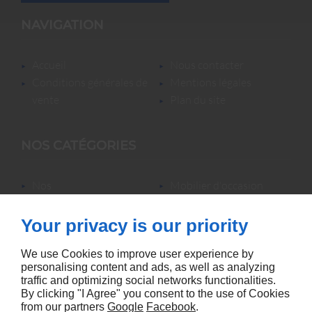
NAVIGATION
accueil
nous contacter
conditions générales de
mentions légales
vente
plan du site
NOS CATÉGORIES
nos
mobilier d'occasion
locations/luminaires/lampes
nos locations
de bureau
nos promotions
Your privacy is our priority
mobilier neuf &
accessoires
We use Cookies to improve user experience by
personalising content and ads, as well as analyzing
traffic and optimizing social networks functionalities.
By clicking "I Agree" you consent to the use of Cookies
from our partners
Google
Facebook
.