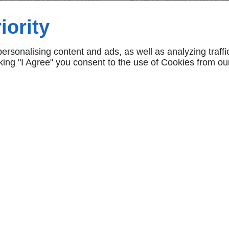
RRÉ CHROME BOULE
45,00 € HT
iority
NOIR
120,00 € HT
rsonalising content and ads, as well as analyzing traffi
icking "I Agree" you consent to the use of Cookies from ou
NAVIGATION
accueil
conditions générales de
vente
NOS CATÉGORIES