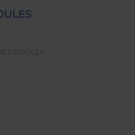
OULES
RES BOULES