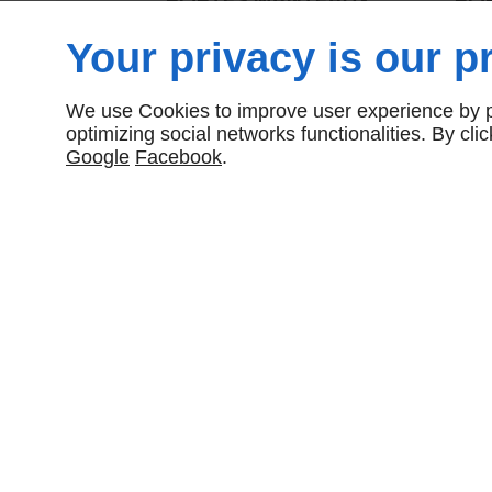
PERROQUET FASE ANNÉE
CA
Your privacy is our pr
70
180,00 € HT
We use Cookies to improve user experience by pe
optimizing social networks functionalities. By cl
Google
Facebook
.
NOUS CONTACTER
12 Rue Condorcet
94430
CHENNEVIÈRES-SUR-MARNE
09 70 35 23 97