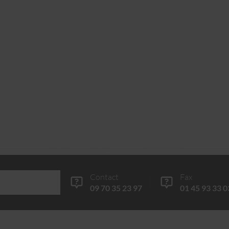
Contact
Fax
09 70 35 23 97
01 45 93 33 0