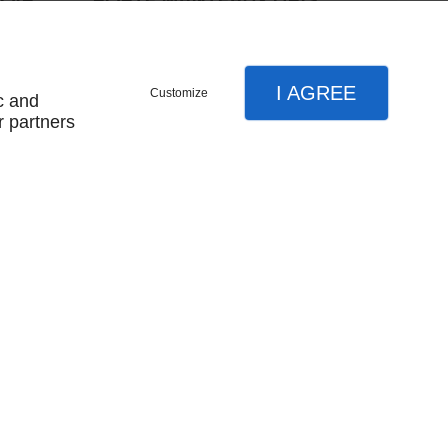
ALU ET HÊTRE
45,00 € HT
I AGREE
Customize
c and
r partners
nous contacter
plan du site
mentions légales