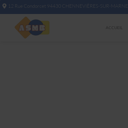
12 Rue Condorcet
94430
CHENNEVIÈRES-SUR-MARNE
ACCUEIL