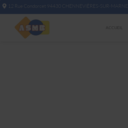
12 Rue Condorcet
94430
CHENNEVIÈRES-SUR-MARNE
ACCUEIL