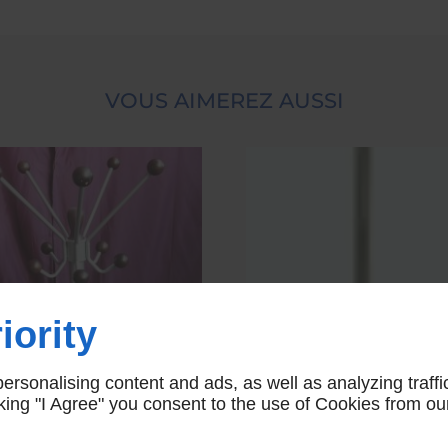
VOUS AIMEREZ AUSSI
iority
PORTE MANTEAUX
PORTES MANTEAU
ATÈRE BOULE BOIS
PERROQUET FASE A
rsonalising content and ads, as well as analyzing traffi
70
icking "I Agree" you consent to the use of Cookies from ou
148,00 € HT
180,00 € HT