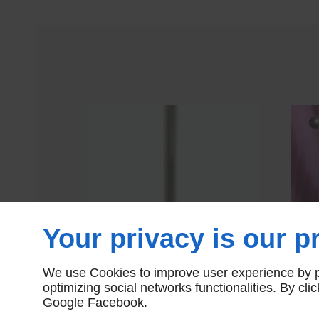
Your privacy is our pr
PORTES MANTEAUX
PERROQUET FASE ANNÉE
P
We use Cookies to improve user experience by pe
70
optimizing social networks functionalities. By cl
Google
Facebook
.
180,00 € HT