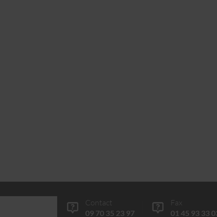
Contact
Fax
09 70 35 23 97
01 45 93 33 0