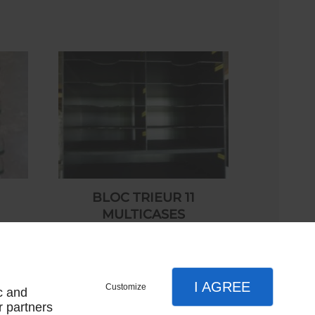
BLOC TRIEUR 11
MULTICASES
HORIZONTAL NOIR
75,00 € HT
I AGREE
Customize
c and
r partners