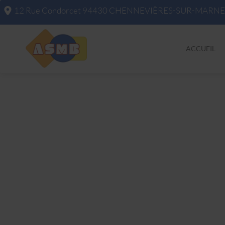
12 Rue Condorcet
94430
CHENNEVIÈRES-SUR-MARNE
ACCUEIL