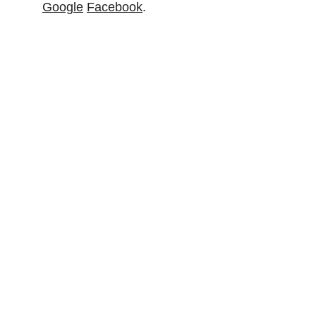
Google
Facebook
.
NOUS CONTACTER
12 Rue Condorcet
94430
CHENNEVIÈRES-SUR-MARNE
09 70 35 23 97
EN SAVOIR PLUS