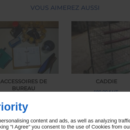
VOUS AIMEREZ AUSSI
ACCESSOIRES DE
CADDIE
BUREAU
180,00 € HT
15,00 € HT
iority
rsonalising content and ads, as well as analyzing traffi
icking "I Agree" you consent to the use of Cookies from ou