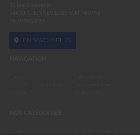
12 Rue Condorcet
94430
CHENNEVIÈRES-SUR-MARNE
09 70 35 23 97
EN SAVOIR PLUS
NAVIGATION
accueil
nous contacter
conditions générales de
mentions légales
vente
plan du site
NOS CATÉGORIES
nos
mobilier d'occasion
locations/luminaires/lampes
nos locations