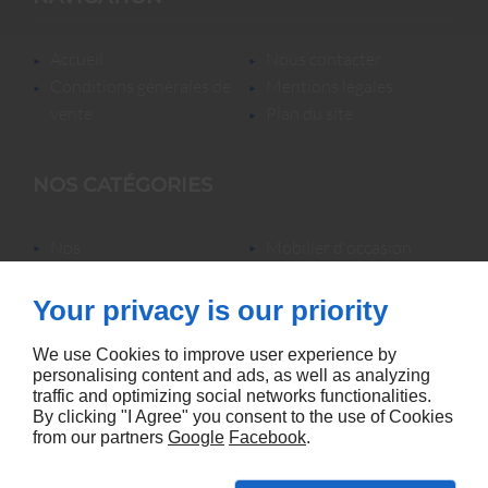
accueil
nous contacter
conditions générales de
mentions légales
vente
plan du site
NOS CATÉGORIES
nos
mobilier d'occasion
locations/luminaires/lampes
nos locations
de bureau
nos promotions
Your privacy is our priority
mobilier neuf &
accessoires
We use Cookies to improve user experience by
personalising content and ads, as well as analyzing
traffic and optimizing social networks functionalities.
By clicking "I Agree" you consent to the use of Cookies
from our partners
Google
Facebook
.
Agence référencement Linkeo