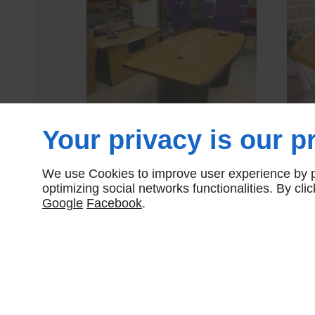
Your privacy is our pr
TAB OC_90
590,00 € HT
We use Cookies to improve user experience by pe
optimizing social networks functionalities. By cl
Google
Facebook
.