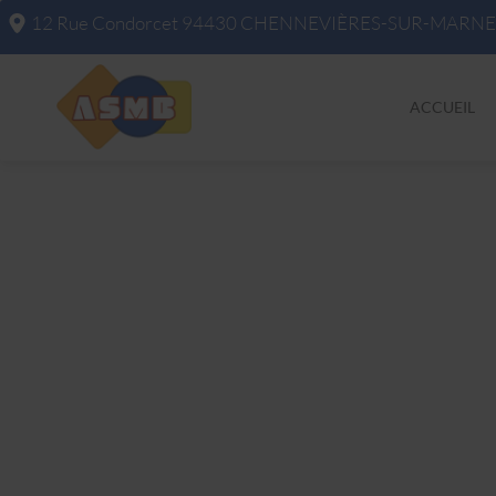
12 Rue Condorcet
94430
CHENNEVIÈRES-SUR-MARNE
ACCUEIL