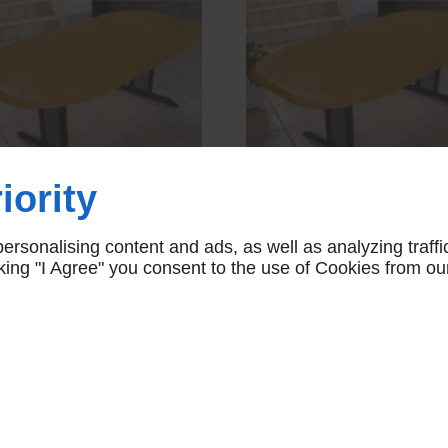
iority
TABLE OBLONGUE
TABLE OBLONGU
HÊTRE PIEDS NOIR
HÊTRE PIEDS NOI
rsonalising content and ads, as well as analyzing traffi
480,00 € HT
480,00 € HT
icking "I Agree" you consent to the use of Cookies from ou