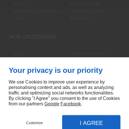
accueil
nous contacter
conditions générales de
mentions légales
vente
plan du site
NOS CATÉGORIES
nos
mobilier d'occasion
locations/luminaires/lampes
nos locations
de bureau
nos promotions
Your privacy is our priority
mobilier neuf &
accessoires
We use Cookies to improve user experience by
personalising content and ads, as well as analyzing
traffic and optimizing social networks functionalities.
By clicking "I Agree" you consent to the use of Cookies
from our partners
Google
Facebook
.
Agence référencement Linkeo
I AGREE
Customize