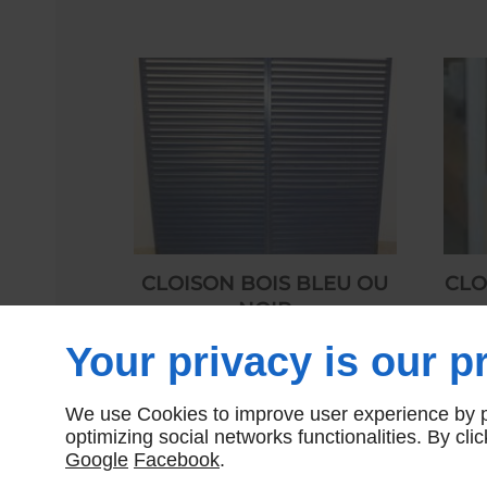
CLOISON BOIS BLEU OU
CLO
NOIR
290,00 € HT
Your privacy is our pr
We use Cookies to improve user experience by pe
optimizing social networks functionalities. By cl
Google
Facebook
.