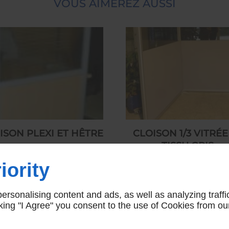
VOUS AIMEREZ AUSSI
ISON PLEXI ET HÊTRE
CLOISON 1/3 VITRÉE
TISSU GRIS
175,00 € HT
250,00 € HT
iority
rsonalising content and ads, as well as analyzing traffi
icking "I Agree" you consent to the use of Cookies from ou