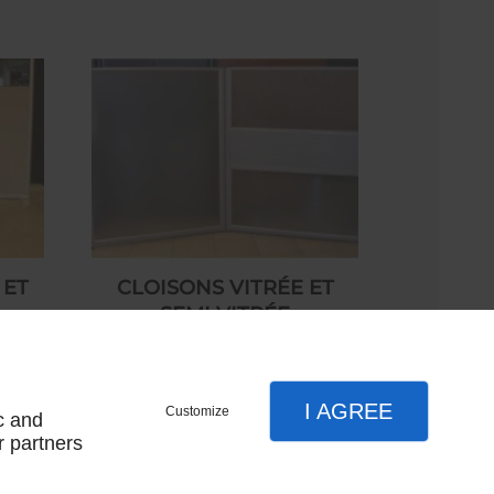
 ET
CLOISONS VITRÉE ET
SEMI VITRÉE
350,00 € HT
I AGREE
Customize
c and
r partners