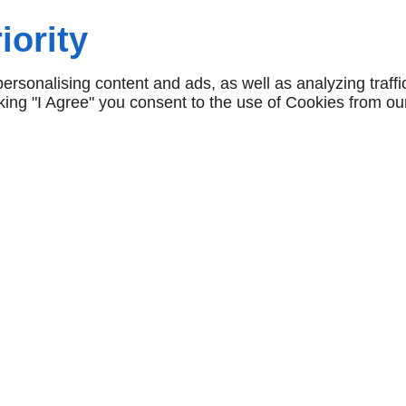
OPÉRATEUR
265,00 € HT
iority
482,00 € HT
rsonalising content and ads, as well as analyzing traffi
icking "I Agree" you consent to the use of Cookies from ou
NAVIGATION
accueil
conditions générales de
vente
NOS CATÉGORIES