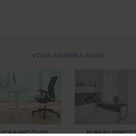
VOUS AIMEREZ AUSSI
IIDEA+NET/TUBE
BUREAU STRICT