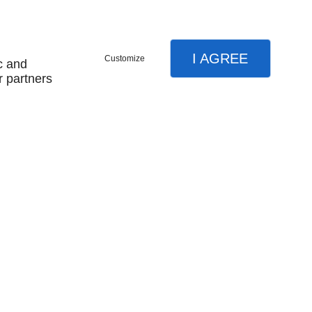
160 MÉLAMINÉ PIEDS
PANNEAUX
756,00 € HT
I AGREE
Customize
c and
r partners
nous contacter
plan du site
mentions légales