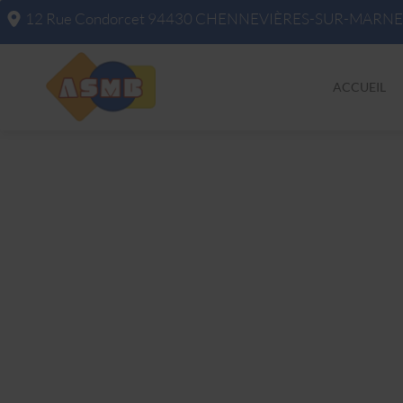
12 Rue Condorcet
94430
CHENNEVIÈRES-SUR-MARNE
ACCUEIL