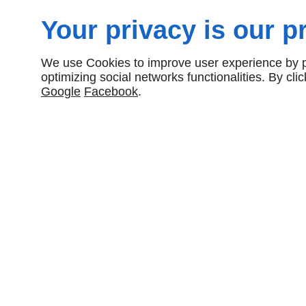
MÉLAMINÉ/VERRE
Your privacy is our pr
430,00 € HT
We use Cookies to improve user experience by pe
optimizing social networks functionalities. By cl
Google
Facebook
.
NOUS CONTACTER
12 Rue Condorcet
94430
CHENNEVIÈRES-SUR-MARNE
09 70 35 23 97
EN SAVOIR PLUS