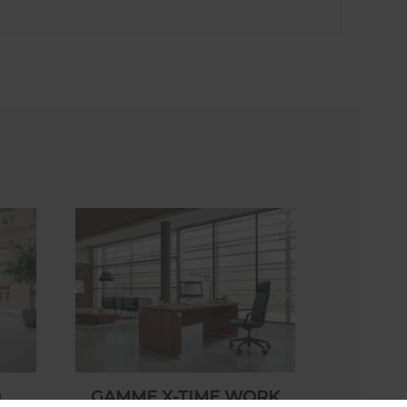
O
GAMME X-TIME WORK