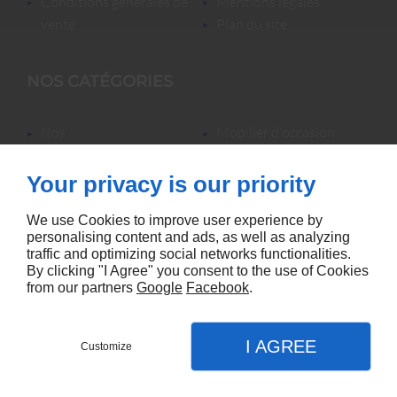
conditions générales de
mentions légales
vente
plan du site
NOS CATÉGORIES
nos
mobilier d'occasion
locations/luminaires/lampes
nos locations
de bureau
nos promotions
Your privacy is our priority
mobilier neuf &
accessoires
We use Cookies to improve user experience by
personalising content and ads, as well as analyzing
traffic and optimizing social networks functionalities.
By clicking "I Agree" you consent to the use of Cookies
from our partners
Google
Facebook
.
Agence référencement Linkeo
I AGREE
Customize